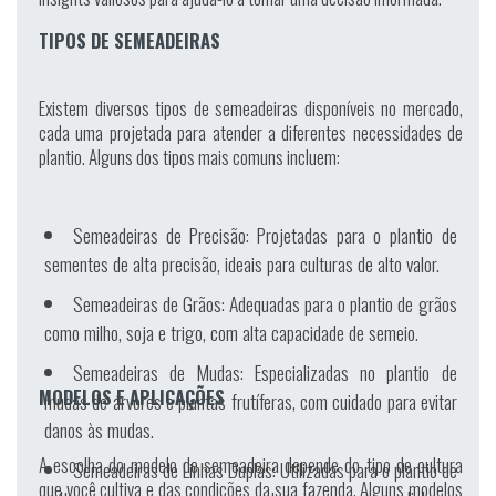
TIPOS DE SEMEADEIRAS
Existem diversos tipos de semeadeiras disponíveis no mercado,
cada uma projetada para atender a diferentes necessidades de
plantio. Alguns dos tipos mais comuns incluem:
Semeadeiras de Precisão:
Projetadas para o plantio de
sementes de alta precisão, ideais para culturas de alto valor.
Semeadeiras de Grãos:
Adequadas para o plantio de grãos
como milho, soja e trigo, com alta capacidade de semeio.
Semeadeiras de Mudas:
Especializadas no plantio de
MODELOS E APLICAÇÕES
mudas de árvores e plantas frutíferas, com cuidado para evitar
danos às mudas.
A escolha do modelo de semeadeira depende do tipo de cultura
Semeadeiras de Linhas Duplas:
Utilizadas para o plantio de
que você cultiva e das condições da sua fazenda. Alguns modelos