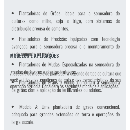
Plantadeiras de Grãos:
Ideais para a semeadura de
culturas como milho, soja e trigo, com sistemas de
distribuição precisa de sementes.
Plantadeiras de Precisão:
Equipadas com tecnologia
avançada para a semeadura precisa e o monitoramento de
cada semente ou muda.
MODELOS E APLICAÇÕES
Plantadeiras de Mudas:
Especializadas na semeadura de
mudas de árvores e plantas frutíferas.
A escolha do modelo de plantadeira depende do tipo de cultura que
você cultiva, das condições do solo e das características da sua
Plantadeiras de Grãos e Adubo:
Combinam a semeadura
operação agrícola. Considere os seguintes modelos e aplicações:
de grãos com a aplicação de fertilizantes ou adubos.
Modelo A:
Uma plantadeira de grãos convencional,
adequada para grandes extensões de terra e operações de
larga escala.