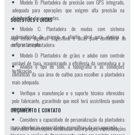
Modelo B:
Plantadeira de precisão com GPS integrado,
adequada para operações que exigem alta precisão na
distribuição das sementes.
SUGESTÕES E DICAS
Modelo C:
Plantadeira de mudas com sistema
automatizado de manejo e plantio, ideal para viveiros e
Aqui estão algumas sugestões e dicas para considerar ao
reflorestamento.
comprar uma plantadeira:
Modelo D:
Plantadeira de grãos e adubo com controle
variável de taxa, maximizando a eficiência da semeadura e a
Analise o tipo de solo, a topografia e as condições
fertilização.
climáticas da sua área de cultivo para escolher a plantadeira
mais adequada.
Verifique a manutenção e o suporte técnico oferecidos
pelo fabricante, garantindo que você terá assistência quando
necessário.
ORÇAMENTO E CONTATO
Considere a capacidade de personalização da plantadeira
para atender às necessidades específicas da sua operação.
Para obter informações detalhadas sobre preços, especificações