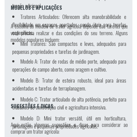
tração adicional.
MODELOS E APLICAÇÕES
Tratores Articulados:
Oferecem alta manobrabilidade e
flexibilidade em espaços apertados, sendo úteis para tarefas
A escolha do modelo de trator agrícola depende das tarefas que
específicas.
você precisa realizar e das condições do seu terreno. Alguns
modelos populares incluem:
Mini Tratores:
São compactos e leves, adequados para
pequenas propriedades e tarefas de jardinagem.
Modelo A:
Trator de rodas de médio porte, adequado para
operações de campo aberto, como aragem e cultivo.
Modelo B:
Trator de esteira robusto, ideal para áreas
acidentadas e tarefas de terraplanagem.
Modelo C:
Trator articulado de alta potência, perfeito para
SUGESTÕES E DICAS
trabalhos de construção civil e agricultura intensiva.
Modelo D:
Mini trator versátil, útil em horticultura,
Aqui estão algumas sugestões e dicas para considerar ao
jardinagem e pequenas propriedades agrícolas.
comprar um trator agrícola: