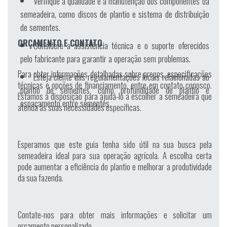
Verifique a qualidade e a manutenção dos componentes da
semeadeira, como discos de plantio e sistema de distribuição
de sementes.
ORÇAMENTO E CONTATO
Considere a assistência técnica e o suporte oferecidos
pelo fabricante para garantir a operação sem problemas.
Para obter informações detalhadas sobre preços, especificações
Esteja ciente das regulamentações locais relacionadas ao
técnicas e opções de financiamento, entre em contato conosco.
plantio de sementes, como profundidade de plantio e
Estamos à disposição para ajudá-lo a escolher a semeadeira que
espaçamento entre sementes.
atenda às suas necessidades específicas.
Esperamos que este guia tenha sido útil na sua busca pela
semeadeira ideal para sua operação agrícola. A escolha certa
pode aumentar a eficiência do plantio e melhorar a produtividade
da sua fazenda.
Contate-nos para obter mais informações e solicitar um
orçamento personalizado.