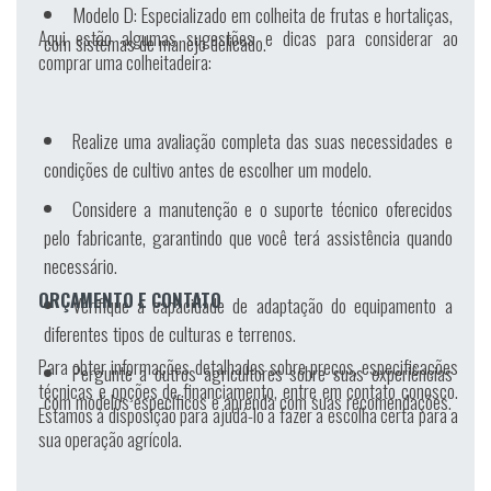
Modelo D
: Especializado em colheita de frutas e hortaliças,
Aqui estão algumas sugestões e dicas para considerar ao
com sistemas de manejo delicado.
comprar uma colheitadeira:
Realize uma avaliação completa das suas necessidades e
condições de cultivo antes de escolher um modelo.
Considere a manutenção e o suporte técnico oferecidos
pelo fabricante, garantindo que você terá assistência quando
necessário.
ORÇAMENTO E CONTATO
Verifique a capacidade de adaptação do equipamento a
diferentes tipos de culturas e terrenos.
Para obter informações detalhadas sobre preços, especificações
Pergunte a outros agricultores sobre suas experiências
técnicas e opções de financiamento, entre em contato conosco.
com modelos específicos e aprenda com suas recomendações.
Estamos à disposição para ajudá-lo a fazer a escolha certa para a
sua operação agrícola.