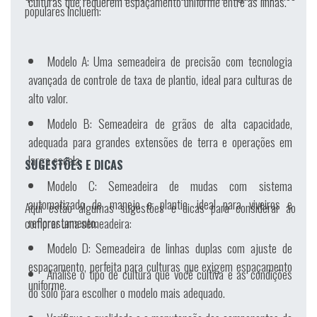
culturas que requerem espaçamento uniforme entre as linhas.
populares incluem:
Modelo A:
Uma semeadeira de precisão com tecnologia
avançada de controle de taxa de plantio, ideal para culturas de
alto valor.
Modelo B:
Semeadeira de grãos de alta capacidade,
adequada para grandes extensões de terra e operações em
larga escala.
SUGESTÕES E DICAS
Modelo C:
Semeadeira de mudas com sistema
automatizado de manejo e plantio, ideal para viveiros e
Aqui estão algumas sugestões e dicas para considerar ao
reflorestamento.
comprar uma semeadeira:
Modelo D:
Semeadeira de linhas duplas com ajuste de
espaçamento, perfeita para culturas que exigem espaçamento
Analise o tipo de cultura que você cultiva e as condições
uniforme.
do solo para escolher o modelo mais adequado.