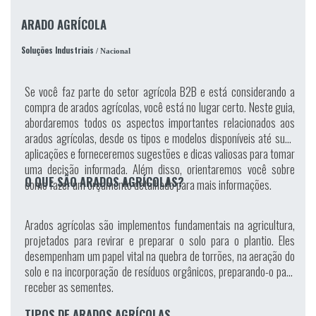
ARADO AGRÍCOLA
Soluções Industriais
/ Nacional
Se você faz parte do setor agrícola B2B e está considerando a
compra de arados agrícolas, você está no lugar certo. Neste guia,
abordaremos todos os aspectos importantes relacionados aos
arados agrícolas, desde os tipos e modelos disponíveis até suas
aplicações e forneceremos sugestões e dicas valiosas para tomar
uma decisão informada. Além disso, orientaremos você sobre
O QUE SÃO ARADOS AGRÍCOLAS?
como fazer um orçamento detalhado para mais informações.
Arados agrícolas são implementos fundamentais na agricultura,
projetados para revirar e preparar o solo para o plantio. Eles
desempenham um papel vital na quebra de torrões, na aeração do
solo e na incorporação de resíduos orgânicos, preparando-o para
receber as sementes.
TIPOS DE ARADOS AGRÍCOLAS