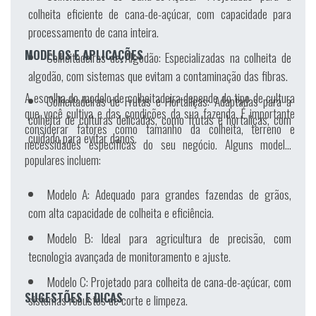
colheita eficiente de cana-de-açúcar, com capacidade para
processamento de cana inteira.
MODELOS E APLICAÇÕES
Colheitadeiras de Algodão: Especializadas na colheita de
algodão, com sistemas que evitam a contaminação das fibras.
A escolha do modelo de colheitadeira depende do tipo de cultura
Colheitadeiras de Frutas e Hortaliças: Adaptadas para a
que você cultiva e das condições da sua fazenda. É importante
colheita de culturas delicadas, como frutas e hortaliças, com
considerar fatores como tamanho da colheita, terreno e
cuidado para evitar danos.
necessidades específicas do seu negócio. Alguns modelos
populares incluem:
Modelo A
: Adequado para grandes fazendas de grãos,
com alta capacidade de colheita e eficiência.
Modelo B
: Ideal para agricultura de precisão, com
tecnologia avançada de monitoramento e ajuste.
Modelo C
: Projetado para colheita de cana-de-açúcar, com
SUGESTÕES E DICAS
sistemas robustos de corte e limpeza.