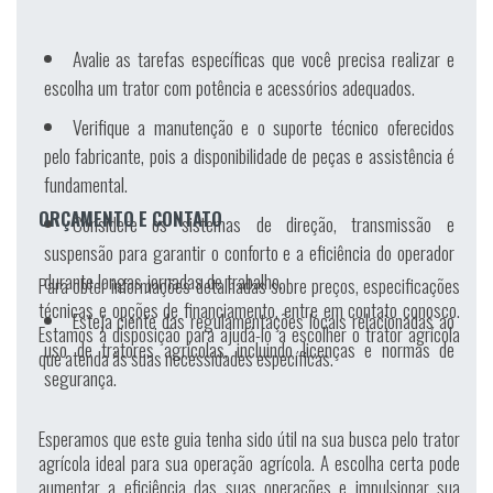
Avalie as tarefas específicas que você precisa realizar e
escolha um trator com potência e acessórios adequados.
Verifique a manutenção e o suporte técnico oferecidos
pelo fabricante, pois a disponibilidade de peças e assistência é
fundamental.
ORÇAMENTO E CONTATO
Considere os sistemas de direção, transmissão e
suspensão para garantir o conforto e a eficiência do operador
durante longas jornadas de trabalho.
Para obter informações detalhadas sobre preços, especificações
técnicas e opções de financiamento, entre em contato conosco.
Esteja ciente das regulamentações locais relacionadas ao
Estamos à disposição para ajudá-lo a escolher o trator agrícola
uso de tratores agrícolas, incluindo licenças e normas de
que atenda às suas necessidades específicas.
segurança.
Esperamos que este guia tenha sido útil na sua busca pelo trator
agrícola ideal para sua operação agrícola. A escolha certa pode
aumentar a eficiência das suas operações e impulsionar sua