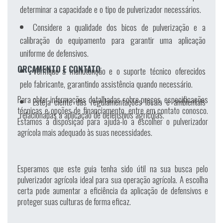
determinar a capacidade e o tipo de pulverizador necessários.
Considere a qualidade dos bicos de pulverização e a
calibração do equipamento para garantir uma aplicação
uniforme de defensivos.
ORÇAMENTO E CONTATO
Verifique a manutenção e o suporte técnico oferecidos
pelo fabricante, garantindo assistência quando necessário.
Para obter informações detalhadas sobre preços, especificações
Esteja ciente das regulamentações locais e ambientais
técnicas e opções de financiamento, entre em contato conosco.
relacionadas à aplicação de defensivos agrícolas.
Estamos à disposição para ajudá-lo a escolher o pulverizador
agrícola mais adequado às suas necessidades.
Esperamos que este guia tenha sido útil na sua busca pelo
pulverizador agrícola ideal para sua operação agrícola. A escolha
certa pode aumentar a eficiência da aplicação de defensivos e
proteger suas culturas de forma eficaz.