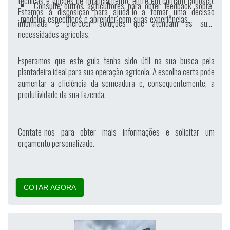
técnicas e opções de financiamento, entre em contato conosco.
Consulte outros agricultores para obter feedback sobre
Estamos à disposição para ajudá-lo a tomar uma decisão
modelos específicos e aprender com suas experiências.
informada e oferecer soluções que atendam às suas
necessidades agrícolas.
Esperamos que este guia tenha sido útil na sua busca pela
plantadeira ideal para sua operação agrícola. A escolha certa pode
aumentar a eficiência da semeadura e, consequentemente, a
produtividade da sua fazenda.
Contate-nos para obter mais informações e solicitar um
orçamento personalizado.
COTAR AGORA