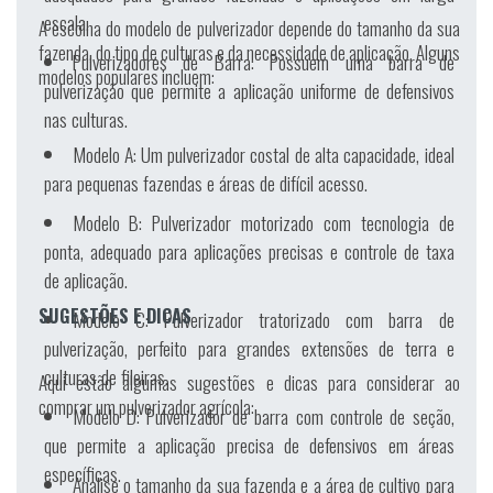
escala.
A escolha do modelo de pulverizador depende do tamanho da sua
fazenda, do tipo de culturas e da necessidade de aplicação. Alguns
Pulverizadores de Barra:
Possuem uma barra de
modelos populares incluem:
pulverização que permite a aplicação uniforme de defensivos
nas culturas.
Modelo A:
Um pulverizador costal de alta capacidade, ideal
para pequenas fazendas e áreas de difícil acesso.
Modelo B:
Pulverizador motorizado com tecnologia de
ponta, adequado para aplicações precisas e controle de taxa
de aplicação.
SUGESTÕES E DICAS
Modelo C:
Pulverizador tratorizado com barra de
pulverização, perfeito para grandes extensões de terra e
culturas de fileiras.
Aqui estão algumas sugestões e dicas para considerar ao
comprar um pulverizador agrícola:
Modelo D:
Pulverizador de barra com controle de seção,
que permite a aplicação precisa de defensivos em áreas
específicas.
Analise o tamanho da sua fazenda e a área de cultivo para