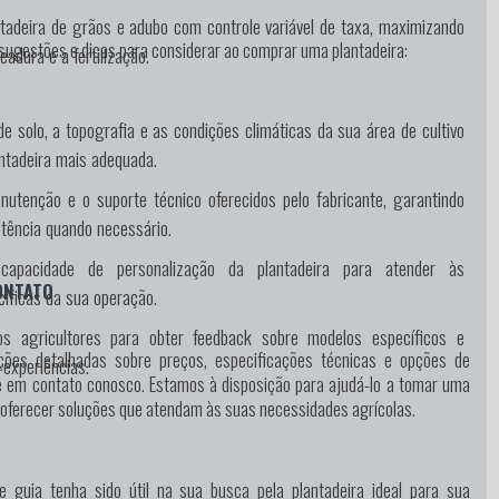
tadeira de grãos e adubo com controle variável de taxa, maximizando
sugestões e dicas para considerar ao comprar uma plantadeira:
eadura e a fertilização.
 de solo, a topografia e as condições climáticas da sua área de cultivo
antadeira mais adequada.
nutenção e o suporte técnico oferecidos pelo fabricante, garantindo
stência quando necessário.
capacidade de personalização da plantadeira para atender às
ONTATO
íficas da sua operação.
os agricultores para obter feedback sobre modelos específicos e
ções detalhadas sobre preços, especificações técnicas e opções de
experiências.
e em contato conosco. Estamos à disposição para ajudá-lo a tomar uma
 oferecer soluções que atendam às suas necessidades agrícolas.
 guia tenha sido útil na sua busca pela plantadeira ideal para sua