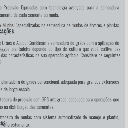
e Precisão:
Equipadas com tecnologia avançada para a semeadura
oramento de cada semente ou muda.
de Mudas:
Especializadas na semeadura de mudas de árvores e plantas
CAÇÕES
e Grãos e Adubo:
Combinam a semeadura de grãos com a aplicação de
o de plantadeira depende do tipo de cultura que você cultiva, das
ubos.
 das características da sua operação agrícola. Considere os seguintes
s:
plantadeira de grãos convencional, adequada para grandes extensões
s de larga escala.
tadeira de precisão com GPS integrado, adequada para operações que
ão na distribuição das sementes.
tadeira de mudas com sistema automatizado de manejo e plantio,
CAS
 e reflorestamento.