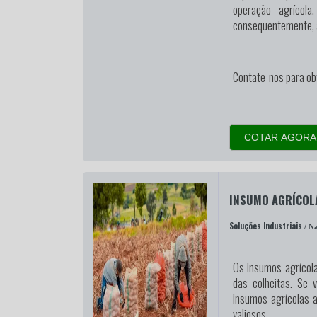
operação agrícol
consequentemente, a
Contate-nos para ob
COTAR AGORA
INSUMO AGRÍCOL
Soluções Industriais
/ Na
Os insumos agrícol
das colheitas. Se 
insumos agrícolas 
valiosos.