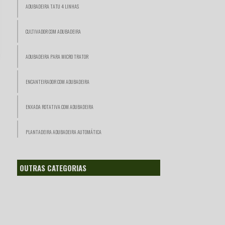
ADUBADEIRA TATU 4 LINHAS
CULTIVADOR COM ADUBADEIRA
ADUBADEIRA PARA MICRO TRATOR
ENCANTEIRADOR COM ADUBADEIRA
ENXADA ROTATIVA COM ADUBADEIRA
PLANTADEIRA ADUBADEIRA AUTOMÁTICA
SEMEADEIRA ADUBADEIRA MANUAL
OUTRAS CATEGORIAS