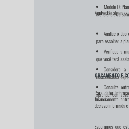
Modelo D:
Plan
Aqui estão algumas 
a eficiência da sem
Analise o tipo
para escolher a pl
Verifique a ma
que você terá assi
Considere a 
ORÇAMENTO E C
necessidades espec
Consulte outr
Para obter informa
aprender com suas 
financiamento, entr
decisão informada e
Esperamos que este