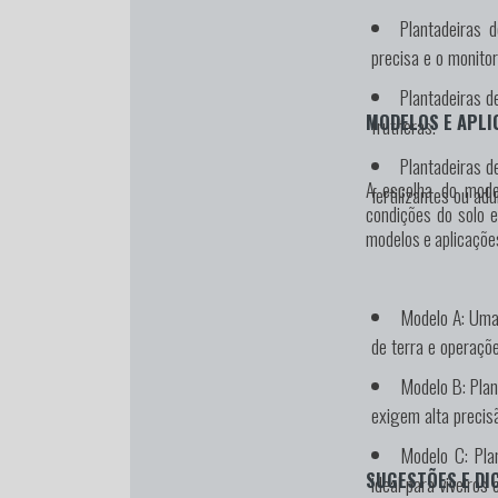
Plantadeiras d
precisa e o monit
Plantadeiras 
MODELOS E APLI
frutíferas.
Plantadeiras d
A escolha do model
fertilizantes ou ad
condições do solo e
modelos e aplicaçõe
Modelo A:
Uma 
de terra e operaçõe
Modelo B:
Plan
exigem alta precis
Modelo C:
Plan
SUGESTÕES E DI
ideal para viveiros