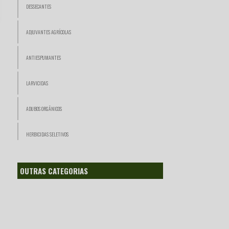
DESSECANTES
ADJUVANTES AGRÍCOLAS
ANTIESPUMANTES
LARVICIDAS
ADUBOS ORGÂNICOS
HERBICIDAS SELETIVOS
FERTILIZANTES QUÍMICOS
OUTRAS CATEGORIAS
BIOESTIMULANTES
FERTILIZANTES FOLIARES