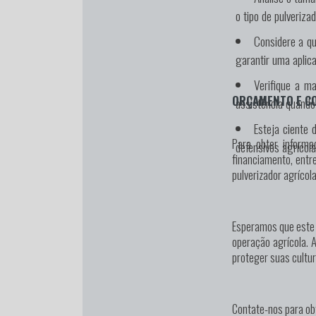
o tipo de pulveriza
Considere a qu
garantir uma aplic
Verifique a ma
ORÇAMENTO E C
assistência quando
Esteja ciente 
Para obter informa
defensivos agrícola
financiamento, entr
pulverizador agríco
Esperamos que este g
operação agrícola. 
proteger suas cultur
Contate-nos para ob