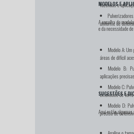
MODELOS E APLI
fazendas e aplicaç
Pulverizadores
A escolha do modelo
uniforme de defensi
e da necessidade de
Modelo A:
Um p
áreas de difícil ace
Modelo B:
Pul
aplicações precisas
Modelo C:
Pulv
SUGESTÕES E DI
extensões de terra 
Modelo D:
Pulv
Aqui estão algumas 
precisa de defensi
Analise o tama