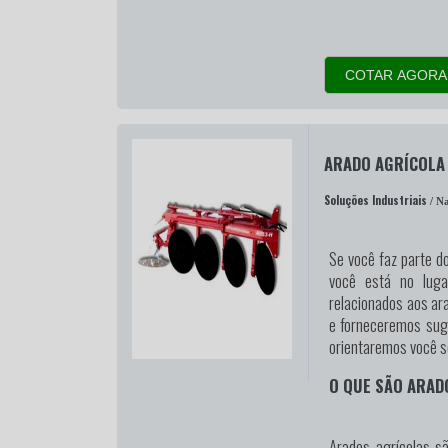
COTAR AGORA
ARADO AGRÍCOLA
Soluções Industriais
/ Na
Se você faz parte d
você está no luga
relacionados aos ara
e forneceremos suge
orientaremos você s
O QUE SÃO ARAD
Arados agrícolas sã