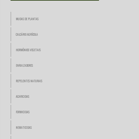
MUDAS DE PLANTAS
CALCÁRIO AGRÍCOLA
HORMÔNIOS VEGETAIS
ENRAIZADORES
REPELENTES NATURAIS
ACARICIDAS
FORMICIDAS
NEMATICIDAS