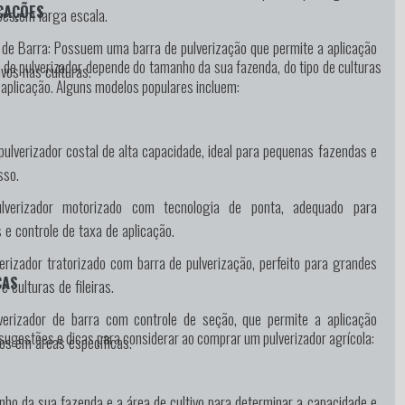
CAÇÕES
ões em larga escala.
 de Barra:
Possuem uma barra de pulverização que permite a aplicação
 de pulverizador depende do tamanho da sua fazenda, do tipo de culturas
vos nas culturas.
 aplicação. Alguns modelos populares incluem:
ulverizador costal de alta capacidade, ideal para pequenas fazendas e
sso.
verizador motorizado com tecnologia de ponta, adequado para
 e controle de taxa de aplicação.
erizador tratorizado com barra de pulverização, perfeito para grandes
CAS
e culturas de fileiras.
erizador de barra com controle de seção, que permite a aplicação
sugestões e dicas para considerar ao comprar um pulverizador agrícola:
vos em áreas específicas.
nho da sua fazenda e a área de cultivo para determinar a capacidade e