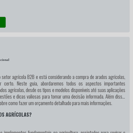
cional
o setor agrícola B2B e está considerando a compra de arados agrícolas,
r certo. Neste guia, abordaremos todos os aspectos importantes
dos agrícolas, desde os tipos e modelos disponíveis até suas aplicações
stões e dicas valiosas para tomar uma decisão informada. Além disso,
obre como fazer um orçamento detalhado para mais informações.
OS AGRÍCOLAS?
o implementos fundamentais na agricultura, projetados para revirar e