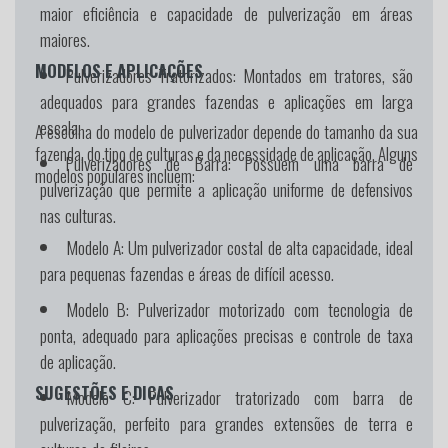
maior eficiência e capacidade de pulverização em áreas
maiores.
MODELOS E APLICAÇÕES
Pulverizadores Tratorizados:
Montados em tratores, são
adequados para grandes fazendas e aplicações em larga
escala.
A escolha do modelo de pulverizador depende do tamanho da sua
fazenda, do tipo de culturas e da necessidade de aplicação. Alguns
Pulverizadores de Barra:
Possuem uma barra de
modelos populares incluem:
pulverização que permite a aplicação uniforme de defensivos
nas culturas.
Modelo A:
Um pulverizador costal de alta capacidade, ideal
para pequenas fazendas e áreas de difícil acesso.
Modelo B:
Pulverizador motorizado com tecnologia de
ponta, adequado para aplicações precisas e controle de taxa
de aplicação.
SUGESTÕES E DICAS
Modelo C:
Pulverizador tratorizado com barra de
pulverização, perfeito para grandes extensões de terra e