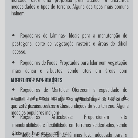
necessidades e tipos de terreno. Alguns dos tipos mais comuns
incluem:
Roçadeiras de Lâminas:
Ideais para a manutenção de
pastagens, corte de vegetação rasteira e áreas de difícil
acesso.
Roçadeiras de Facas:
Projetadas para lidar com vegetação
mais densa e arbustos, sendo úteis em áreas com
crescimento exuberante.
MODELOS E APLICAÇÕES
Roçadeiras de Martelos:
Oferecem a capacidade de
triturar materiais mais duros, como galhos e restos de
A escolha do modelo de roçadeira agrícola depende das tarefas
colheita, tornando-as versáteis.
que você precisa realizar e das condições do seu terreno. Alguns
modelos populares incluem:
Roçadeiras Articuladas:
Proporcionam alta
manobrabilidade e flexibilidade em terrenos acidentados, sendo
úteis para tarefas específicas.
Modelo A:
Roçadeira de lâminas leve, adequada para a