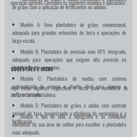
operação agrícola. Considere os seguintes modelos e aplicações:
de grãos com a aplicação de fertilizantes ou adubos.
Modelo A:
Uma plantadeira de grãos convencional,
adequada para grandes extensões de terra e operações de
larga escala.
Modelo B:
Plantadeira de precisão com GPS integrado,
adequada para operações que exigem alta precisão na
distribuição das sementes.
SUGESTÕES E DICAS
Modelo C:
Plantadeira de mudas com sistema
automatizado de manejo e plantio, ideal para viveiros e
Aqui estão algumas sugestões e dicas para considerar ao
reflorestamento.
comprar uma plantadeira:
Modelo D:
Plantadeira de grãos e adubo com controle
variável de taxa, maximizando a eficiência da semeadura e a
Analise o tipo de solo, a topografia e as condições
fertilização.
climáticas da sua área de cultivo para escolher a plantadeira
mais adequada.