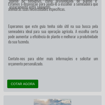
plantio de sementes, como profundidade de plantio e
Estamos à disposição para ajudá-lo a escolher a semeadeira que
espaçamento entre sementes.
atenda às suas necessidades específicas.
Esperamos que este guia tenha sido útil na sua busca pela
semeadeira ideal para sua operação agrícola. A escolha certa
pode aumentar a eficiência do plantio e melhorar a produtividade
da sua fazenda.
Contate-nos para obter mais informações e solicitar um
orçamento personalizado.
COTAR AGORA