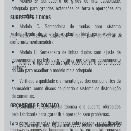
Modelo B:
Semeadeira de grãos de alta capacidade,
adequada para grandes extensões de terra e operações em
larga escala.
SUGESTÕES E DICAS
Modelo C:
Semeadeira de mudas com sistema
automatizado de manejo e plantio, ideal para viveiros e
Aqui estão algumas sugestões e dicas para considerar ao
reflorestamento.
comprar uma semeadeira:
Modelo D:
Semeadeira de linhas duplas com ajuste de
espaçamento, perfeita para culturas que exigem espaçamento
Analise o tipo de cultura que você cultiva e as condições
uniforme.
do solo para escolher o modelo mais adequado.
Verifique a qualidade e a manutenção dos componentes da
semeadeira, como discos de plantio e sistema de distribuição
de sementes.
ORÇAMENTO E CONTATO
Considere a assistência técnica e o suporte oferecidos
pelo fabricante para garantir a operação sem problemas.
Para obter informações detalhadas sobre preços, especificações
Esteja ciente das regulamentações locais relacionadas ao
técnicas e opções de financiamento, entre em contato conosco.