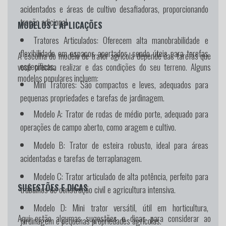
acidentados e áreas de cultivo desafiadoras, proporcionando
tração adicional.
MODELOS E APLICAÇÕES
Tratores Articulados:
Oferecem alta manobrabilidade e
flexibilidade em espaços apertados, sendo úteis para tarefas
A escolha do modelo de trator agrícola depende das tarefas que
específicas.
você precisa realizar e das condições do seu terreno. Alguns
modelos populares incluem:
Mini Tratores:
São compactos e leves, adequados para
pequenas propriedades e tarefas de jardinagem.
Modelo A:
Trator de rodas de médio porte, adequado para
operações de campo aberto, como aragem e cultivo.
Modelo B:
Trator de esteira robusto, ideal para áreas
acidentadas e tarefas de terraplanagem.
Modelo C:
Trator articulado de alta potência, perfeito para
SUGESTÕES E DICAS
trabalhos de construção civil e agricultura intensiva.
Modelo D:
Mini trator versátil, útil em horticultura,
Aqui estão algumas sugestões e dicas para considerar ao
jardinagem e pequenas propriedades agrícolas.