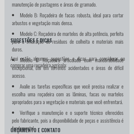
manutenção de pastagens e áreas de gramado.
Modelo B:
Roçadeira de facas robusta, ideal para cortar
arbustos e vegetação mais densa.
Modelo C:
Roçadeira de martelos de alta potência, perfeita
SUGESTÕES E DICAS
para a trituração de resíduos de colheita e materiais mais
duros.
Aqui estão algumas sugestões e dicas para considerar ao
Modelo D:
Roçadeira articulada com manobrabilidade
comprar uma roçadeira agrícola:
excepcional, útil em terrenos acidentados e áreas de difícil
acesso.
Avalie as tarefas específicas que você precisa realizar e
escolha uma roçadeira com as lâminas, facas ou martelos
apropriados para a vegetação e materiais que você enfrentará.
Verifique a manutenção e o suporte técnico oferecidos
pelo fabricante, pois a disponibilidade de peças e assistência é
fundamental.
ORÇAMENTO E CONTATO