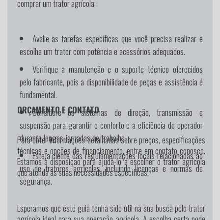
comprar um trator agrícola:
Avalie as tarefas específicas que você precisa realizar e
escolha um trator com potência e acessórios adequados.
Verifique a manutenção e o suporte técnico oferecidos
pelo fabricante, pois a disponibilidade de peças e assistência é
fundamental.
ORÇAMENTO E CONTATO
Considere os sistemas de direção, transmissão e
suspensão para garantir o conforto e a eficiência do operador
durante longas jornadas de trabalho.
Para obter informações detalhadas sobre preços, especificações
técnicas e opções de financiamento, entre em contato conosco.
Esteja ciente das regulamentações locais relacionadas ao
Estamos à disposição para ajudá-lo a escolher o trator agrícola
uso de tratores agrícolas, incluindo licenças e normas de
que atenda às suas necessidades específicas.
segurança.
Esperamos que este guia tenha sido útil na sua busca pelo trator
agrícola ideal para sua operação agrícola. A escolha certa pode