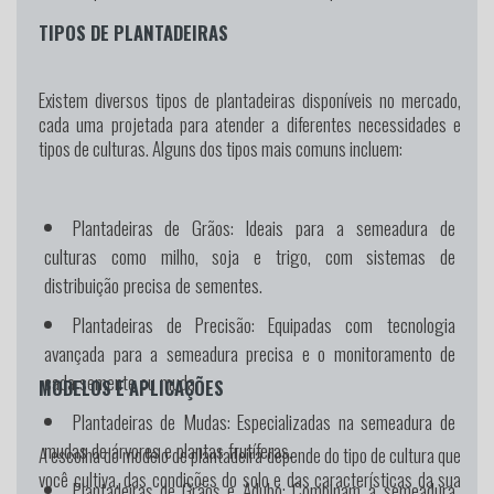
TIPOS DE PLANTADEIRAS
Existem diversos tipos de plantadeiras disponíveis no mercado,
cada uma projetada para atender a diferentes necessidades e
tipos de culturas. Alguns dos tipos mais comuns incluem:
Plantadeiras de Grãos:
Ideais para a semeadura de
culturas como milho, soja e trigo, com sistemas de
distribuição precisa de sementes.
Plantadeiras de Precisão:
Equipadas com tecnologia
avançada para a semeadura precisa e o monitoramento de
cada semente ou muda.
MODELOS E APLICAÇÕES
Plantadeiras de Mudas:
Especializadas na semeadura de
mudas de árvores e plantas frutíferas.
A escolha do modelo de plantadeira depende do tipo de cultura que
você cultiva, das condições do solo e das características da sua
Plantadeiras de Grãos e Adubo:
Combinam a semeadura