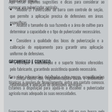
culturas de fileiras.
Aqui estão algumas sugestões e dicas para considerar ao
comprar um pulverizador agrícola:
Modelo D:
Pulverizador de barra com controle de seção,
que permite a aplicação precisa de defensivos em áreas
específicas.
Analise o tamanho da sua fazenda e a área de cultivo para
determinar a capacidade e o tipo de pulverizador necessários.
Considere a qualidade dos bicos de pulverização e a
calibração do equipamento para garantir uma aplicação
uniforme de defensivos.
ORÇAMENTO E CONTATO
Verifique a manutenção e o suporte técnico oferecidos
pelo fabricante, garantindo assistência quando necessário.
Para obter informações detalhadas sobre preços, especificações
Esteja ciente das regulamentações locais e ambientais
técnicas e opções de financiamento, entre em contato conosco.
relacionadas à aplicação de defensivos agrícolas.
Estamos à disposição para ajudá-lo a escolher o pulverizador
agrícola mais adequado às suas necessidades.
Esperamos que este guia tenha sido útil na sua busca pelo