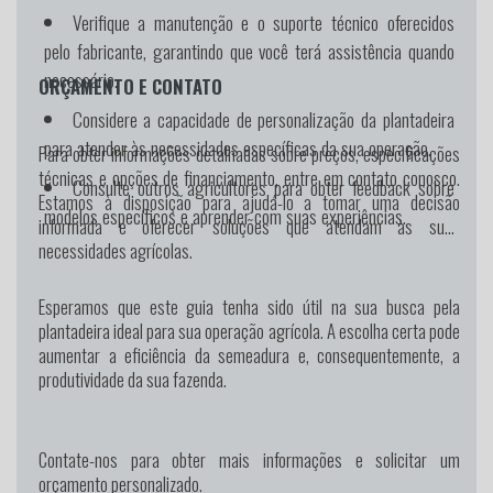
Verifique a manutenção e o suporte técnico oferecidos
pelo fabricante, garantindo que você terá assistência quando
necessário.
ORÇAMENTO E CONTATO
Considere a capacidade de personalização da plantadeira
para atender às necessidades específicas da sua operação.
Para obter informações detalhadas sobre preços, especificações
técnicas e opções de financiamento, entre em contato conosco.
Consulte outros agricultores para obter feedback sobre
Estamos à disposição para ajudá-lo a tomar uma decisão
modelos específicos e aprender com suas experiências.
informada e oferecer soluções que atendam às suas
necessidades agrícolas.
Esperamos que este guia tenha sido útil na sua busca pela
plantadeira ideal para sua operação agrícola. A escolha certa pode
aumentar a eficiência da semeadura e, consequentemente, a
produtividade da sua fazenda.
Contate-nos para obter mais informações e solicitar um
orçamento personalizado.