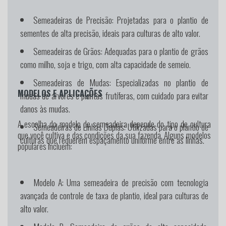
Semeadeiras de Precisão:
Projetadas para o plantio de
sementes de alta precisão, ideais para culturas de alto valor.
Semeadeiras de Grãos:
Adequadas para o plantio de grãos
como milho, soja e trigo, com alta capacidade de semeio.
Semeadeiras de Mudas:
Especializadas no plantio de
MODELOS E APLICAÇÕES
mudas de árvores e plantas frutíferas, com cuidado para evitar
danos às mudas.
A escolha do modelo de semeadeira depende do tipo de cultura
Semeadeiras de Linhas Duplas:
Utilizadas para o plantio de
que você cultiva e das condições da sua fazenda. Alguns modelos
culturas que requerem espaçamento uniforme entre as linhas.
populares incluem:
Modelo A:
Uma semeadeira de precisão com tecnologia
avançada de controle de taxa de plantio, ideal para culturas de
alto valor.