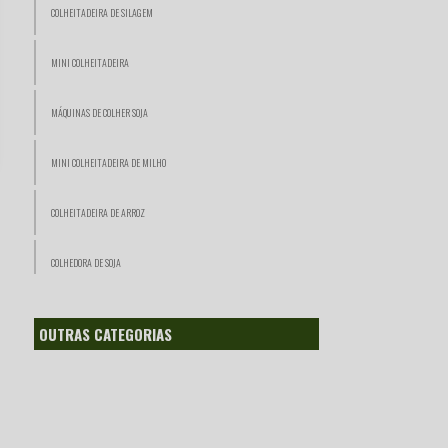
COLHEITADEIRA DE SILAGEM
MINI COLHEITADEIRA
MÁQUINAS DE COLHER SOJA
MINI COLHEITADEIRA DE MILHO
COLHEITADEIRA DE ARROZ
COLHEDORA DE SOJA
COLHEDORA DE SILAGEM
OUTRAS CATEGORIAS
COLHEITADEIRA PARA VENDER
COLHEITADEIRA AMARELA