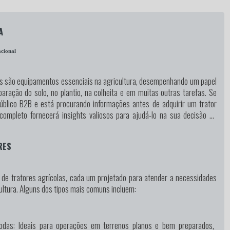
A
cional
as são equipamentos essenciais na agricultura, desempenhando um papel
aração do solo, no plantio, na colheita e em muitas outras tarefas. Se
úblico B2B e está procurando informações antes de adquirir um trator
 completo fornecerá insights valiosos para ajudá-lo na sua decisão de
RES
s de tratores agrícolas, cada um projetado para atender a necessidades
ultura. Alguns dos tipos mais comuns incluem:
odas:
Ideais para operações em terrenos planos e bem preparados,