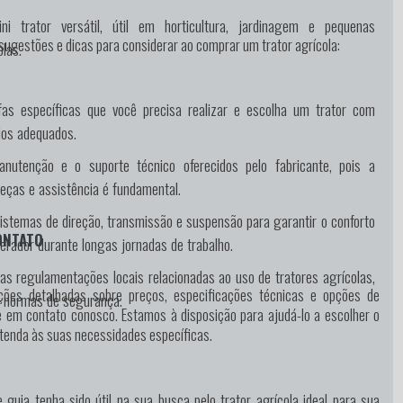
i trator versátil, útil em horticultura, jardinagem e pequenas
sugestões e dicas para considerar ao comprar um trator agrícola:
las.
efas específicas que você precisa realizar e escolha um trator com
ios adequados.
anutenção e o suporte técnico oferecidos pelo fabricante, pois a
peças e assistência é fundamental.
istemas de direção, transmissão e suspensão para garantir o conforto
ONTATO
perador durante longas jornadas de trabalho.
das regulamentações locais relacionadas ao uso de tratores agrícolas,
ções detalhadas sobre preços, especificações técnicas e opções de
 e normas de segurança.
e em contato conosco. Estamos à disposição para ajudá-lo a escolher o
atenda às suas necessidades específicas.
guia tenha sido útil na sua busca pelo trator agrícola ideal para sua