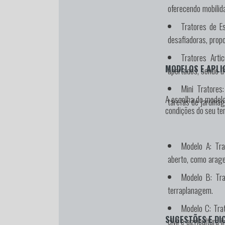
oferecendo mobilida
Tratores de Es
desafiadoras, propo
Tratores Artic
MODELOS E APLI
apertados, sendo út
Mini Tratores:
A escolha do modelo
tarefas de jardina
condições do seu te
Modelo A:
Tra
aberto, como arage
Modelo B:
Trat
terraplanagem.
Modelo C:
Trat
SUGESTÕES E DI
civil e agricultura i