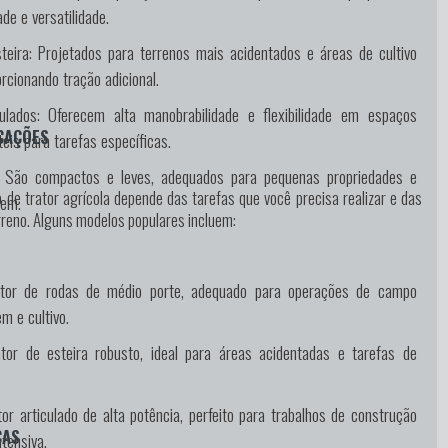
de e versatilidade.
teira:
Projetados para terrenos mais acidentados e áreas de cultivo
rcionando tração adicional.
ulados:
Oferecem alta manobrabilidade e flexibilidade em espaços
CAÇÕES
eis para tarefas específicas.
São compactos e leves, adequados para pequenas propriedades e
 de trator agrícola depende das tarefas que você precisa realizar e das
gem.
rreno. Alguns modelos populares incluem:
tor de rodas de médio porte, adequado para operações de campo
m e cultivo.
or de esteira robusto, ideal para áreas acidentadas e tarefas de
or articulado de alta potência, perfeito para trabalhos de construção
CAS
ntensiva.