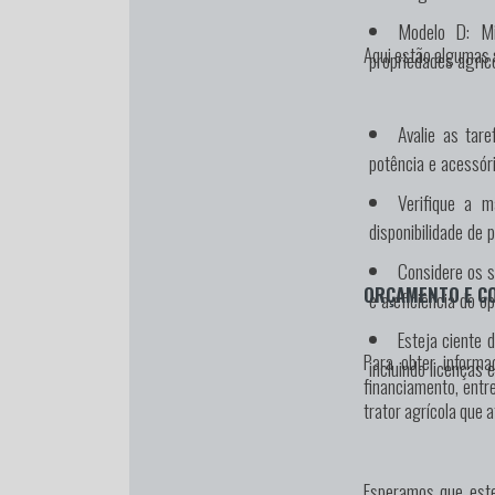
Modelo D:
Min
Aqui estão algumas 
propriedades agríco
Avalie as tar
potência e acessór
Verifique a m
disponibilidade de 
Considere os s
ORÇAMENTO E C
e a eficiência do o
Esteja ciente 
Para obter informa
incluindo licenças
financiamento, entr
trator agrícola que 
Esperamos que este 