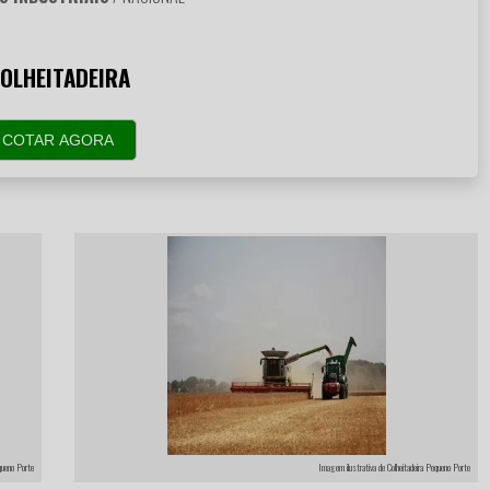
OLHEITADEIRA
COTAR AGORA
queno Porte
Imagem ilustrativa de Colheitadeira Pequeno Porte