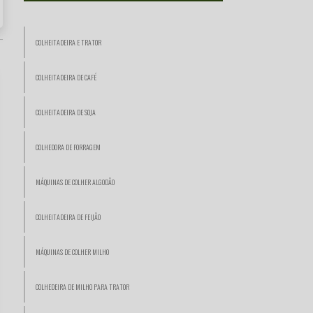
COLHEITADEIRA E TRATOR
COLHEITADEIRA DE CAFÉ
COLHEITADEIRA DE SOJA
COLHEDORA DE FORRAGEM
MÁQUINAS DE COLHER ALGODÃO
COLHEITADEIRA DE FEIJÃO
MÁQUINAS DE COLHER MILHO
COLHEDEIRA DE MILHO PARA TRATOR