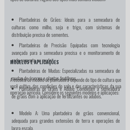
Plantadeiras de Grãos:
Ideais para a semeadura de
culturas como milho, soja e trigo, com sistemas de
distribuição precisa de sementes.
Plantadeiras de Precisão:
Equipadas com tecnologia
avançada para a semeadura precisa e o monitoramento de
cada semente ou muda.
MODELOS E APLICAÇÕES
Plantadeiras de Mudas:
Especializadas na semeadura de
mudas de árvores e plantas frutíferas.
A escolha do modelo de plantadeira depende do tipo de cultura que
você cultiva, das condições do solo e das características da sua
Plantadeiras de Grãos e Adubo:
Combinam a semeadura
operação agrícola. Considere os seguintes modelos e aplicações:
de grãos com a aplicação de fertilizantes ou adubos.
Modelo A:
Uma plantadeira de grãos convencional,
adequada para grandes extensões de terra e operações de
larga escala.