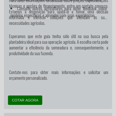
Para obter informações detalhadas sobre preços, especificações
técnicas e opções de financiamento, entre em contato conosco.
Consulte outros agricultores para obter feedback sobre
Estamos à disposição para ajudá-lo a tomar uma decisão
modelos específicos e aprender com suas experiências.
informada e oferecer soluções que atendam às suas
necessidades agrícolas.
Esperamos que este guia tenha sido útil na sua busca pela
plantadeira ideal para sua operação agrícola. A escolha certa pode
aumentar a eficiência da semeadura e, consequentemente, a
produtividade da sua fazenda.
Contate-nos para obter mais informações e solicitar um
orçamento personalizado.
COTAR AGORA