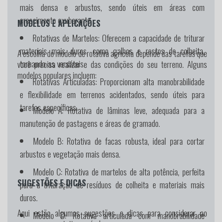
mais densa e arbustos, sendo úteis em áreas com
crescimento exuberante.
MODELOS E APLICAÇÕES
Rotativas de Martelos:
Oferecem a capacidade de triturar
materiais mais duros, como galhos e restos de colheita,
A escolha do modelo de rotativa agrícola depende das tarefas que
tornando-as versáteis.
você precisa realizar e das condições do seu terreno. Alguns
modelos populares incluem:
Rotativas Articuladas:
Proporcionam alta manobrabilidade
e flexibilidade em terrenos acidentados, sendo úteis para
tarefas específicas.
Modelo A:
Rotativa de lâminas leve, adequada para a
manutenção de pastagens e áreas de gramado.
Modelo B:
Rotativa de facas robusta, ideal para cortar
arbustos e vegetação mais densa.
Modelo C:
Rotativa de martelos de alta potência, perfeita
SUGESTÕES E DICAS
para a trituração de resíduos de colheita e materiais mais
duros.
Aqui estão algumas sugestões e dicas para considerar ao
Modelo D:
Rotativa articulada com manobrabilidade