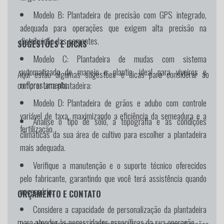
Modelo B:
Plantadeira de precisão com GPS integrado,
adequada para operações que exigem alta precisão na
distribuição das sementes.
SUGESTÕES E DICAS
Modelo C:
Plantadeira de mudas com sistema
automatizado de manejo e plantio, ideal para viveiros e
Aqui estão algumas sugestões e dicas para considerar ao
reflorestamento.
comprar uma plantadeira:
Modelo D:
Plantadeira de grãos e adubo com controle
variável de taxa, maximizando a eficiência da semeadura e a
Analise o tipo de solo, a topografia e as condições
fertilização.
climáticas da sua área de cultivo para escolher a plantadeira
mais adequada.
Verifique a manutenção e o suporte técnico oferecidos
pelo fabricante, garantindo que você terá assistência quando
necessário.
ORÇAMENTO E CONTATO
Considere a capacidade de personalização da plantadeira
para atender às necessidades específicas da sua operação.