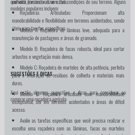
colheita, tornando-as versáteis.
que você precisa realizar e das condições do seu terreno. Alguns
modelos populares incluem:
Roçadeiras Articuladas:
Proporcionam alta
manobrabilidade e flexibilidade em terrenos acidentados, sendo
úteis para tarefas específicas.
Modelo A:
Roçadeira de lâminas leve, adequada para a
manutenção de pastagens e áreas de gramado.
Modelo B:
Roçadeira de facas robusta, ideal para cortar
arbustos e vegetação mais densa.
Modelo C:
Roçadeira de martelos de alta potência, perfeita
SUGESTÕES E DICAS
para a trituração de resíduos de colheita e materiais mais
duros.
Aqui estão algumas sugestões e dicas para considerar ao
Modelo D:
Roçadeira articulada com manobrabilidade
comprar uma roçadeira agrícola:
excepcional, útil em terrenos acidentados e áreas de difícil
acesso.
Avalie as tarefas específicas que você precisa realizar e
escolha uma roçadeira com as lâminas, facas ou martelos