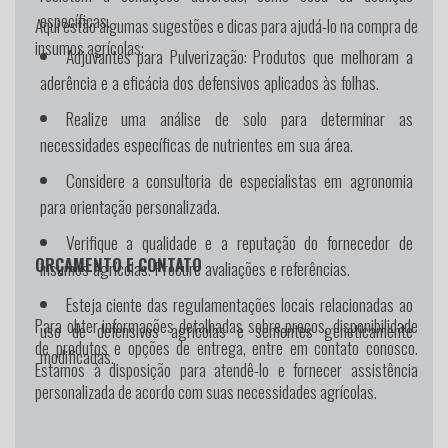
específicas.
Aqui estão algumas sugestões e dicas para ajudá-lo na compra de
insumos agrícolas:
Adjuvantes para Pulverização:
Produtos que melhoram a
aderência e a eficácia dos defensivos aplicados às folhas.
Realize uma análise de solo para determinar as
necessidades específicas de nutrientes em sua área.
Considere a consultoria de especialistas em agronomia
para orientação personalizada.
Verifique a qualidade e a reputação do fornecedor de
ORÇAMENTO E CONTATO
insumos agrícolas. Procure avaliações e referências.
Esteja ciente das regulamentações locais relacionadas ao
Para obter informações detalhadas sobre preços, disponibilidade
uso de defensivos agrícolas e sementes geneticamente
de produtos e opções de entrega, entre em contato conosco.
modificadas.
Estamos à disposição para atendê-lo e fornecer assistência
personalizada de acordo com suas necessidades agrícolas.