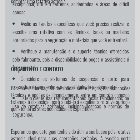
comprar uma rotativa agrícola:
excepcional, útil em terrenos acidentados e áreas de difícil
acesso.
Avalie as tarefas específicas que você precisa realizar e
escolha uma rotativa com as lâminas, facas ou martelos
apropriados para a vegetação e materiais que você enfrentará.
Verifique a manutenção e o suporte técnico oferecidos
pelo fabricante, pois a disponibilidade de peças e assistência é
fundamental.
ORÇAMENTO E CONTATO
Considere os sistemas de suspensão e corte para
garantir o desempenho e a durabilidade do equipamento.
Para obter informações detalhadas sobre preços, especificações
técnicas e opções de financiamento, entre em contato conosco.
Esteja ciente das regulamentações locais relacionadas ao
Estamos à disposição para ajudá-lo a escolher a rotativa agrícola
uso de rotativas agrícolas, incluindo licenças e normas de
que atenda às suas necessidades específicas.
segurança.
Esperamos que este guia tenha sido útil na sua busca pela rotativa
agrícola ideal para suas operações agrícolas. A escolha certa