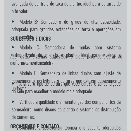
avançada de controle de taxa de plantio, ideal para culturas de
alto valor.
Modelo B:
Semeadeira de grãos de alta capacidade,
adequada para grandes extensões de terra e operações em
larga escala.
SUGESTÕES E DICAS
Modelo C:
Semeadeira de mudas com sistema
automatizado de manejo e plantio, ideal para viveiros e
Aqui estão algumas sugestões e dicas para considerar ao
reflorestamento.
comprar uma semeadeira:
Modelo D:
Semeadeira de linhas duplas com ajuste de
espaçamento, perfeita para culturas que exigem espaçamento
Analise o tipo de cultura que você cultiva e as condições
uniforme.
do solo para escolher o modelo mais adequado.
Verifique a qualidade e a manutenção dos componentes da
semeadeira, como discos de plantio e sistema de distribuição
de sementes.
ORÇAMENTO E CONTATO
Considere a assistência técnica e o suporte oferecidos