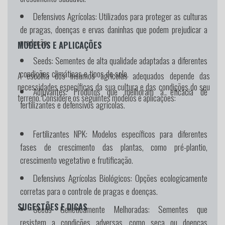
Defensivos Agrícolas:
Utilizados para proteger as culturas
de pragas, doenças e ervas daninhas que podem prejudicar a
produção.
MODELOS E APLICAÇÕES
Seeds:
Sementes de alta qualidade adaptadas a diferentes
condições climáticas e tipos de solo.
A escolha dos insumos agrícolas adequados depende das
necessidades específicas da sua cultura e das condições do seu
Adjuvantes:
Produtos que melhoram a eficácia de
terreno. Considere os seguintes modelos e aplicações:
fertilizantes e defensivos agrícolas.
Fertilizantes NPK:
Modelos específicos para diferentes
fases de crescimento das plantas, como pré-plantio,
crescimento vegetativo e frutificação.
Defensivos Agrícolas Biológicos:
Opções ecologicamente
corretas para o controle de pragas e doenças.
SUGESTÕES E DICAS
Seeds Geneticamente Melhoradas:
Sementes que
resistem a condições adversas, como seca ou doenças