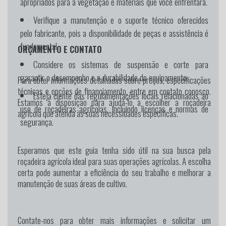
apropriados para a vegetação e materiais que você enfrentará.
Verifique a manutenção e o suporte técnico oferecidos
pelo fabricante, pois a disponibilidade de peças e assistência é
fundamental.
ORÇAMENTO E CONTATO
Considere os sistemas de suspensão e corte para
garantir o desempenho e a durabilidade do equipamento.
Para obter informações detalhadas sobre preços, especificações
técnicas e opções de financiamento, entre em contato conosco.
Esteja ciente das regulamentações locais relacionadas ao
Estamos à disposição para ajudá-lo a escolher a roçadeira
uso de roçadeiras agrícolas, incluindo licenças e normas de
agrícola que atenda às suas necessidades específicas.
segurança.
Esperamos que este guia tenha sido útil na sua busca pela
roçadeira agrícola ideal para suas operações agrícolas. A escolha
certa pode aumentar a eficiência do seu trabalho e melhorar a
manutenção de suas áreas de cultivo.
Contate-nos para obter mais informações e solicitar um