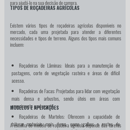
para ajudá-lo na sua decisão de compra.
TIPOS DE ROÇADEIRAS AGRÍCOLAS
Existem vários tipos de roçadeiras agrícolas disponíveis no
mercado, cada uma projetada para atender a diferentes
necessidades e tipos de terreno. Alguns dos tipos mais comuns
incluem:
Roçadeiras de Lâminas:
Ideais para a manutenção de
pastagens, corte de vegetação rasteira e áreas de difícil
acesso.
Roçadeiras de Facas:
Projetadas para lidar com vegetação
mais densa e arbustos, sendo úteis em áreas com
crescimento exuberante.
MODELOS E APLICAÇÕES
Roçadeiras de Martelos:
Oferecem a capacidade de
triturar materiais mais duros, como galhos e restos de
A escolha do modelo de roçadeira agrícola depende das tarefas