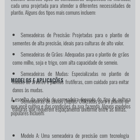
cada uma projetada para atender a diferentes necessidades de
plantio. Alguns dos tipos mais comuns incluem:
Semeadeiras de Precisão:
Projetadas para o plantio de
sementes de alta precisão, ideais para culturas de alto valor.
Semeadeiras de Grãos:
Adequadas para o plantio de grãos
como milho, soja e trigo, com alta capacidade de semeio.
Semeadeiras de Mudas:
Especializadas no plantio de
MODELOS E APLICAÇÕES
mudas de árvores e plantas frutíferas, com cuidado para evitar
danos às mudas.
A escolha do modelo de semeadeira depende do tipo de cultura
Semeadeiras de Linhas Duplas:
Utilizadas para o plantio de
que você cultiva e das condições da sua fazenda. Alguns modelos
culturas que requerem espaçamento uniforme entre as linhas.
populares incluem:
Modelo A:
Uma semeadeira de precisão com tecnologia