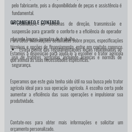
pelo fabricante, pois a disponibilidade de peças e assistência é
fundamental.
ORÇAMENTO E CONTATO
Considere os sistemas de direção, transmissão e
suspensão para garantir o conforto e a eficiência do operador
durante longas jornadas de trabalho.
Para obter informações detalhadas sobre preços, especificações
técnicas e opções de financiamento, entre em contato conosco.
Esteja ciente das regulamentações locais relacionadas ao
Estamos à disposição para ajudá-lo a escolher o trator agrícola
uso de tratores agrícolas, incluindo licenças e normas de
que atenda às suas necessidades específicas.
segurança.
Esperamos que este guia tenha sido útil na sua busca pelo trator
agrícola ideal para sua operação agrícola. A escolha certa pode
aumentar a eficiência das suas operações e impulsionar sua
produtividade.
Contate-nos para obter mais informações e solicitar um
orçamento personalizado.