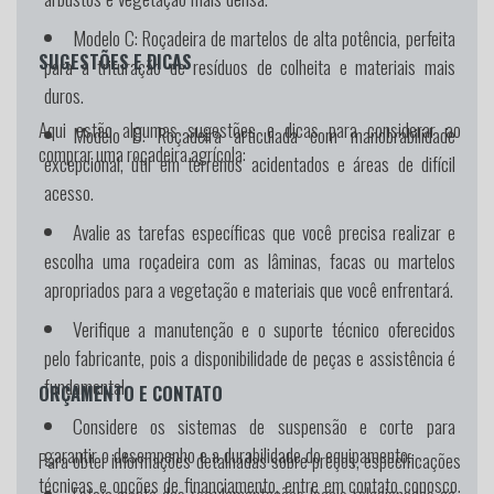
Modelo C:
Roçadeira de martelos de alta potência, perfeita
SUGESTÕES E DICAS
para a trituração de resíduos de colheita e materiais mais
duros.
Aqui estão algumas sugestões e dicas para considerar ao
Modelo D:
Roçadeira articulada com manobrabilidade
comprar uma roçadeira agrícola:
excepcional, útil em terrenos acidentados e áreas de difícil
acesso.
Avalie as tarefas específicas que você precisa realizar e
escolha uma roçadeira com as lâminas, facas ou martelos
apropriados para a vegetação e materiais que você enfrentará.
Verifique a manutenção e o suporte técnico oferecidos
pelo fabricante, pois a disponibilidade de peças e assistência é
fundamental.
ORÇAMENTO E CONTATO
Considere os sistemas de suspensão e corte para
garantir o desempenho e a durabilidade do equipamento.
Para obter informações detalhadas sobre preços, especificações
técnicas e opções de financiamento, entre em contato conosco.
Esteja ciente das regulamentações locais relacionadas ao