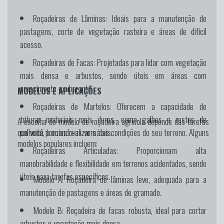
Roçadeiras de Lâminas:
Ideais para a manutenção de
pastagens, corte de vegetação rasteira e áreas de difícil
acesso.
Roçadeiras de Facas:
Projetadas para lidar com vegetação
mais densa e arbustos, sendo úteis em áreas com
crescimento exuberante.
MODELOS E APLICAÇÕES
Roçadeiras de Martelos:
Oferecem a capacidade de
triturar materiais mais duros, como galhos e restos de
A escolha do modelo de roçadeira agrícola depende das tarefas
colheita, tornando-as versáteis.
que você precisa realizar e das condições do seu terreno. Alguns
modelos populares incluem:
Roçadeiras Articuladas:
Proporcionam alta
manobrabilidade e flexibilidade em terrenos acidentados, sendo
úteis para tarefas específicas.
Modelo A:
Roçadeira de lâminas leve, adequada para a
manutenção de pastagens e áreas de gramado.
Modelo B:
Roçadeira de facas robusta, ideal para cortar
arbustos e vegetação mais densa.