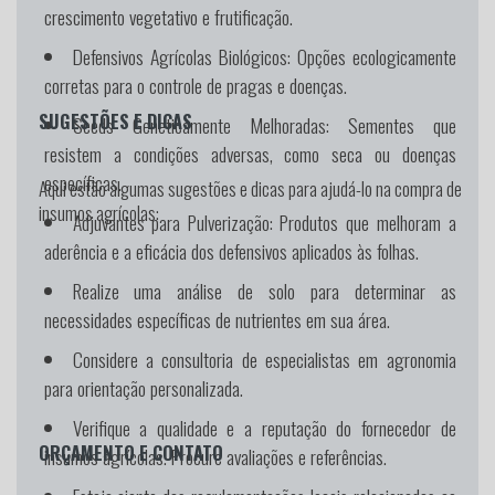
crescimento vegetativo e frutificação.
Defensivos Agrícolas Biológicos:
Opções ecologicamente
corretas para o controle de pragas e doenças.
SUGESTÕES E DICAS
Seeds Geneticamente Melhoradas:
Sementes que
resistem a condições adversas, como seca ou doenças
específicas.
Aqui estão algumas sugestões e dicas para ajudá-lo na compra de
insumos agrícolas:
Adjuvantes para Pulverização:
Produtos que melhoram a
aderência e a eficácia dos defensivos aplicados às folhas.
Realize uma análise de solo para determinar as
necessidades específicas de nutrientes em sua área.
Considere a consultoria de especialistas em agronomia
para orientação personalizada.
Verifique a qualidade e a reputação do fornecedor de
ORÇAMENTO E CONTATO
insumos agrícolas. Procure avaliações e referências.