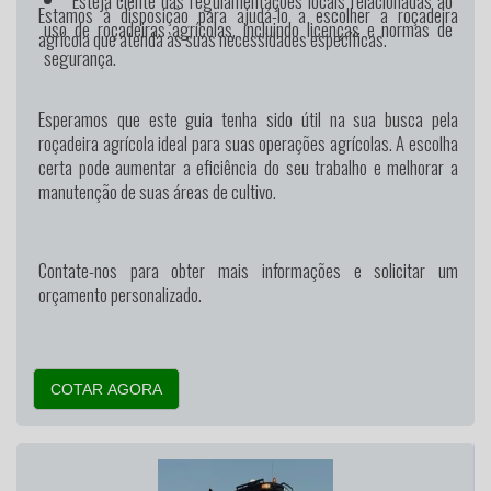
Estamos à disposição para ajudá-lo a escolher a roçadeira
uso de roçadeiras agrícolas, incluindo licenças e normas de
agrícola que atenda às suas necessidades específicas.
segurança.
Esperamos que este guia tenha sido útil na sua busca pela
roçadeira agrícola ideal para suas operações agrícolas. A escolha
certa pode aumentar a eficiência do seu trabalho e melhorar a
manutenção de suas áreas de cultivo.
Contate-nos para obter mais informações e solicitar um
orçamento personalizado.
COTAR AGORA