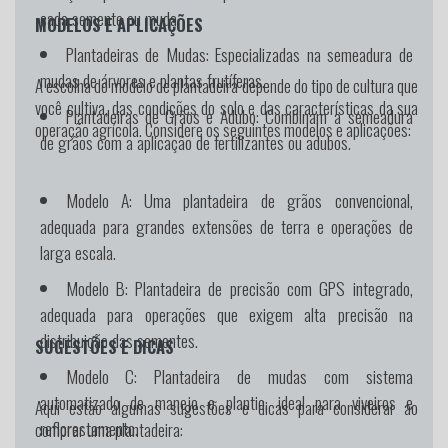
cada semente ou muda.
MODELOS E APLICAÇÕES
Plantadeiras de Mudas:
Especializadas na semeadura de
mudas de árvores e plantas frutíferas.
A escolha do modelo de plantadeira depende do tipo de cultura que
você cultiva, das condições do solo e das características da sua
Plantadeiras de Grãos e Adubo:
Combinam a semeadura
operação agrícola. Considere os seguintes modelos e aplicações:
de grãos com a aplicação de fertilizantes ou adubos.
Modelo A:
Uma plantadeira de grãos convencional,
adequada para grandes extensões de terra e operações de
larga escala.
Modelo B:
Plantadeira de precisão com GPS integrado,
adequada para operações que exigem alta precisão na
distribuição das sementes.
SUGESTÕES E DICAS
Modelo C:
Plantadeira de mudas com sistema
automatizado de manejo e plantio, ideal para viveiros e
Aqui estão algumas sugestões e dicas para considerar ao
reflorestamento.
comprar uma plantadeira: