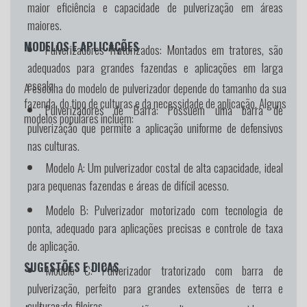
maior eficiência e capacidade de pulverização em áreas
maiores.
MODELOS E APLICAÇÕES
Pulverizadores Tratorizados:
Montados em tratores, são
adequados para grandes fazendas e aplicações em larga
escala.
A escolha do modelo de pulverizador depende do tamanho da sua
fazenda, do tipo de culturas e da necessidade de aplicação. Alguns
Pulverizadores de Barra:
Possuem uma barra de
modelos populares incluem:
pulverização que permite a aplicação uniforme de defensivos
nas culturas.
Modelo A:
Um pulverizador costal de alta capacidade, ideal
para pequenas fazendas e áreas de difícil acesso.
Modelo B:
Pulverizador motorizado com tecnologia de
ponta, adequado para aplicações precisas e controle de taxa
de aplicação.
SUGESTÕES E DICAS
Modelo C:
Pulverizador tratorizado com barra de
pulverização, perfeito para grandes extensões de terra e
culturas de fileiras.