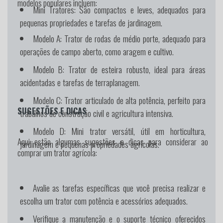
modelos populares incluem:
Mini Tratores:
São compactos e leves, adequados para
pequenas propriedades e tarefas de jardinagem.
Modelo A:
Trator de rodas de médio porte, adequado para
operações de campo aberto, como aragem e cultivo.
Modelo B:
Trator de esteira robusto, ideal para áreas
acidentadas e tarefas de terraplanagem.
Modelo C:
Trator articulado de alta potência, perfeito para
SUGESTÕES E DICAS
trabalhos de construção civil e agricultura intensiva.
Modelo D:
Mini trator versátil, útil em horticultura,
Aqui estão algumas sugestões e dicas para considerar ao
jardinagem e pequenas propriedades agrícolas.
comprar um trator agrícola:
Avalie as tarefas específicas que você precisa realizar e
escolha um trator com potência e acessórios adequados.
Verifique a manutenção e o suporte técnico oferecidos