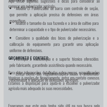
Aqui estão algumas sugestões e dicas para considerar ao
comprar um pulverizador agrícola:
Modelo D:
Pulverizador de barra com controle de seção,
que permite a aplicação precisa de defensivos em áreas
específicas.
Analise o tamanho da sua fazenda e a área de cultivo para
determinar a capacidade e o tipo de pulverizador necessários.
Considere a qualidade dos bicos de pulverização e a
calibração do equipamento para garantir uma aplicação
uniforme de defensivos.
ORÇAMENTO E CONTATO
Verifique a manutenção e o suporte técnico oferecidos
pelo fabricante, garantindo assistência quando necessário.
Para obter informações detalhadas sobre preços, especificações
Esteja ciente das regulamentações locais e ambientais
técnicas e opções de financiamento, entre em contato conosco.
relacionadas à aplicação de defensivos agrícolas.
Estamos à disposição para ajudá-lo a escolher o pulverizador
agrícola mais adequado às suas necessidades.
Esperamos que este guia tenha sido útil na sua busca pelo