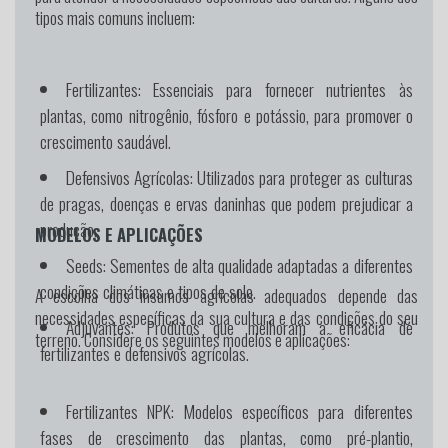
tipos mais comuns incluem:
Fertilizantes:
Essenciais para fornecer nutrientes às
plantas, como nitrogênio, fósforo e potássio, para promover o
crescimento saudável.
Defensivos Agrícolas:
Utilizados para proteger as culturas
de pragas, doenças e ervas daninhas que podem prejudicar a
produção.
MODELOS E APLICAÇÕES
Seeds:
Sementes de alta qualidade adaptadas a diferentes
condições climáticas e tipos de solo.
A escolha dos insumos agrícolas adequados depende das
necessidades específicas da sua cultura e das condições do seu
Adjuvantes:
Produtos que melhoram a eficácia de
terreno. Considere os seguintes modelos e aplicações:
fertilizantes e defensivos agrícolas.
Fertilizantes NPK:
Modelos específicos para diferentes
fases de crescimento das plantas, como pré-plantio,