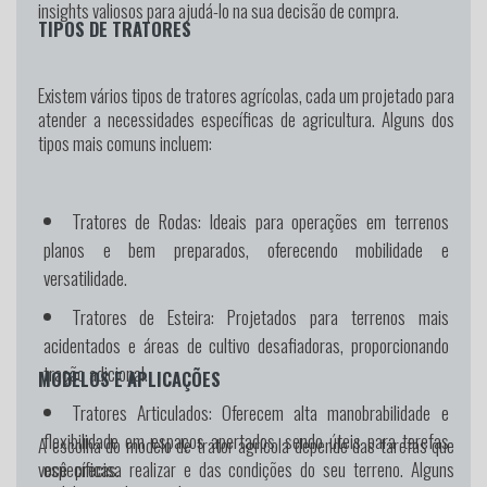
insights valiosos para ajudá-lo na sua decisão de compra.
TIPOS DE TRATORES
Existem vários tipos de tratores agrícolas, cada um projetado para
atender a necessidades específicas de agricultura. Alguns dos
tipos mais comuns incluem:
Tratores de Rodas:
Ideais para operações em terrenos
planos e bem preparados, oferecendo mobilidade e
versatilidade.
Tratores de Esteira:
Projetados para terrenos mais
acidentados e áreas de cultivo desafiadoras, proporcionando
tração adicional.
MODELOS E APLICAÇÕES
Tratores Articulados:
Oferecem alta manobrabilidade e
flexibilidade em espaços apertados, sendo úteis para tarefas
A escolha do modelo de trator agrícola depende das tarefas que
específicas.
você precisa realizar e das condições do seu terreno. Alguns