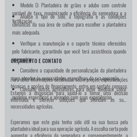
Modelo D:
Plantadeira de grãos e adubo com controle
variável de taxa, maximizando a eficiência da semeadura e a
Analise o tipo de solo, a topografia e as condições
fertilização.
climáticas da sua área de cultivo para escolher a plantadeira
mais adequada.
Verifique a manutenção e o suporte técnico oferecidos
pelo fabricante, garantindo que você terá assistência quando
necessário.
ORÇAMENTO E CONTATO
Considere a capacidade de personalização da plantadeira
para atender às necessidades específicas da sua operação.
Para obter informações detalhadas sobre preços, especificações
técnicas e opções de financiamento, entre em contato conosco.
Consulte outros agricultores para obter feedback sobre
Estamos à disposição para ajudá-lo a tomar uma decisão
modelos específicos e aprender com suas experiências.
informada e oferecer soluções que atendam às suas
necessidades agrícolas.
Esperamos que este guia tenha sido útil na sua busca pela
plantadeira ideal para sua operação agrícola. A escolha certa pode
aumentar a eficiência da semeadura e, consequentemente, a