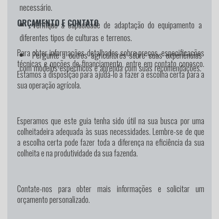
necessário.
ORÇAMENTO E CONTATO
Verifique a capacidade de adaptação do equipamento a
diferentes tipos de culturas e terrenos.
Para obter informações detalhadas sobre preços, especificações
Pergunte a outros agricultores sobre suas experiências
técnicas e opções de financiamento, entre em contato conosco.
com modelos específicos e aprenda com suas recomendações.
Estamos à disposição para ajudá-lo a fazer a escolha certa para a
sua operação agrícola.
Esperamos que este guia tenha sido útil na sua busca por uma
colheitadeira adequada às suas necessidades. Lembre-se de que
a escolha certa pode fazer toda a diferença na eficiência da sua
colheita e na produtividade da sua fazenda.
Contate-nos para obter mais informações e solicitar um
orçamento personalizado.