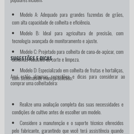
Modelo A
: Adequado para grandes fazendas de grãos,
com alta capacidade de colheita e eficiência.
Modelo B
: Ideal para agricultura de precisão, com
tecnologia avançada de monitoramento e ajuste.
Modelo C
: Projetado para colheita de cana-de-açúcar, com
SUGESTÕES E DICAS
sistemas robustos de corte e limpeza.
Modelo D
: Especializado em colheita de frutas e hortaliças,
Aqui estão algumas sugestões e dicas para considerar ao
com sistemas de manejo delicado.
comprar uma colheitadeira:
Realize uma avaliação completa das suas necessidades e
condições de cultivo antes de escolher um modelo.
Considere a manutenção e o suporte técnico oferecidos
pelo fabricante, garantindo que você terá assistência quando