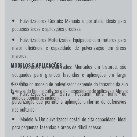
Pulverizadores Costais:
Manuais e portáteis, ideais para
pequenas áreas e aplicações precisas.
Pulverizadores Motorizados:
Equipados com motores para
maior eficiência e capacidade de pulverização em áreas
maiores.
MODELOS E APLICAÇÕES
Pulverizadores Tratorizados:
Montados em tratores, são
adequados para grandes fazendas e aplicações em larga
escala.
A escolha do modelo de pulverizador depende do tamanho da sua
fazenda, do tipo de culturas e da necessidade de aplicação. Alguns
Pulverizadores de Barra:
Possuem uma barra de
modelos populares incluem:
pulverização que permite a aplicação uniforme de defensivos
nas culturas.
Modelo A:
Um pulverizador costal de alta capacidade, ideal
para pequenas fazendas e áreas de difícil acesso.