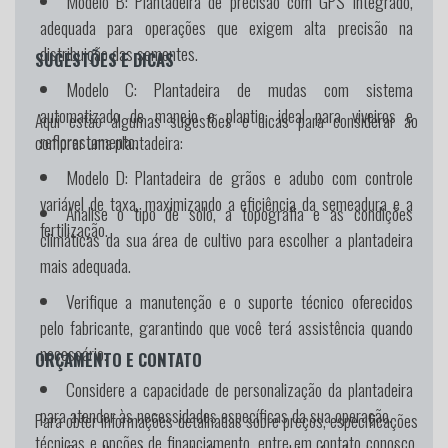
Modelo B:
Plantadeira de precisão com GPS integrado,
adequada para operações que exigem alta precisão na
distribuição das sementes.
SUGESTÕES E DICAS
Modelo C:
Plantadeira de mudas com sistema
automatizado de manejo e plantio, ideal para viveiros e
Aqui estão algumas sugestões e dicas para considerar ao
reflorestamento.
comprar uma plantadeira:
Modelo D:
Plantadeira de grãos e adubo com controle
variável de taxa, maximizando a eficiência da semeadura e a
Analise o tipo de solo, a topografia e as condições
fertilização.
climáticas da sua área de cultivo para escolher a plantadeira
mais adequada.
Verifique a manutenção e o suporte técnico oferecidos
pelo fabricante, garantindo que você terá assistência quando
necessário.
ORÇAMENTO E CONTATO
Considere a capacidade de personalização da plantadeira
para atender às necessidades específicas da sua operação.
Para obter informações detalhadas sobre preços, especificações
técnicas e opções de financiamento, entre em contato conosco.