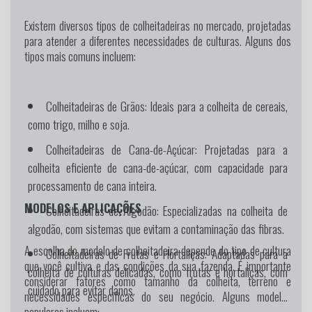
Existem diversos tipos de colheitadeiras no mercado, projetadas
para atender a diferentes necessidades de culturas. Alguns dos
tipos mais comuns incluem:
Colheitadeiras de Grãos: Ideais para a colheita de cereais,
como trigo, milho e soja.
Colheitadeiras de Cana-de-Açúcar: Projetadas para a
colheita eficiente de cana-de-açúcar, com capacidade para
processamento de cana inteira.
MODELOS E APLICAÇÕES
Colheitadeiras de Algodão: Especializadas na colheita de
algodão, com sistemas que evitam a contaminação das fibras.
A escolha do modelo de colheitadeira depende do tipo de cultura
Colheitadeiras de Frutas e Hortaliças: Adaptadas para a
que você cultiva e das condições da sua fazenda. É importante
colheita de culturas delicadas, como frutas e hortaliças, com
considerar fatores como tamanho da colheita, terreno e
cuidado para evitar danos.
necessidades específicas do seu negócio. Alguns modelos
populares incluem: