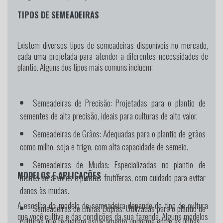
TIPOS DE SEMEADEIRAS
Existem diversos tipos de semeadeiras disponíveis no mercado,
cada uma projetada para atender a diferentes necessidades de
plantio. Alguns dos tipos mais comuns incluem:
Semeadeiras de Precisão:
Projetadas para o plantio de
sementes de alta precisão, ideais para culturas de alto valor.
Semeadeiras de Grãos:
Adequadas para o plantio de grãos
como milho, soja e trigo, com alta capacidade de semeio.
Semeadeiras de Mudas:
Especializadas no plantio de
MODELOS E APLICAÇÕES
mudas de árvores e plantas frutíferas, com cuidado para evitar
danos às mudas.
A escolha do modelo de semeadeira depende do tipo de cultura
Semeadeiras de Linhas Duplas:
Utilizadas para o plantio de
que você cultiva e das condições da sua fazenda. Alguns modelos
culturas que requerem espaçamento uniforme entre as linhas.