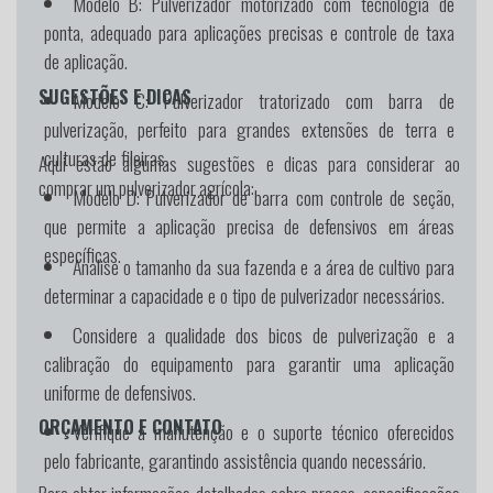
Modelo B:
Pulverizador motorizado com tecnologia de
ponta, adequado para aplicações precisas e controle de taxa
de aplicação.
SUGESTÕES E DICAS
Modelo C:
Pulverizador tratorizado com barra de
pulverização, perfeito para grandes extensões de terra e
culturas de fileiras.
Aqui estão algumas sugestões e dicas para considerar ao
comprar um pulverizador agrícola:
Modelo D:
Pulverizador de barra com controle de seção,
que permite a aplicação precisa de defensivos em áreas
específicas.
Analise o tamanho da sua fazenda e a área de cultivo para
determinar a capacidade e o tipo de pulverizador necessários.
Considere a qualidade dos bicos de pulverização e a
calibração do equipamento para garantir uma aplicação
uniforme de defensivos.
ORÇAMENTO E CONTATO
Verifique a manutenção e o suporte técnico oferecidos
pelo fabricante, garantindo assistência quando necessário.