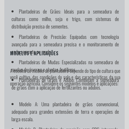
Plantadeiras de Grãos:
Ideais para a semeadura de
culturas como milho, soja e trigo, com sistemas de
distribuição precisa de sementes.
Plantadeiras de Precisão:
Equipadas com tecnologia
avançada para a semeadura precisa e o monitoramento de
cada semente ou muda.
MODELOS E APLICAÇÕES
Plantadeiras de Mudas:
Especializadas na semeadura de
mudas de árvores e plantas frutíferas.
A escolha do modelo de plantadeira depende do tipo de cultura que
você cultiva, das condições do solo e das características da sua
Plantadeiras de Grãos e Adubo:
Combinam a semeadura
operação agrícola. Considere os seguintes modelos e aplicações:
de grãos com a aplicação de fertilizantes ou adubos.
Modelo A:
Uma plantadeira de grãos convencional,
adequada para grandes extensões de terra e operações de
larga escala.