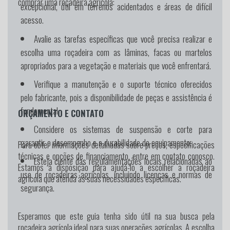
comprar uma roçadeira agrícola:
excepcional, útil em terrenos acidentados e áreas de difícil
acesso.
Avalie as tarefas específicas que você precisa realizar e
escolha uma roçadeira com as lâminas, facas ou martelos
apropriados para a vegetação e materiais que você enfrentará.
Verifique a manutenção e o suporte técnico oferecidos
pelo fabricante, pois a disponibilidade de peças e assistência é
fundamental.
ORÇAMENTO E CONTATO
Considere os sistemas de suspensão e corte para
garantir o desempenho e a durabilidade do equipamento.
Para obter informações detalhadas sobre preços, especificações
técnicas e opções de financiamento, entre em contato conosco.
Esteja ciente das regulamentações locais relacionadas ao
Estamos à disposição para ajudá-lo a escolher a roçadeira
uso de roçadeiras agrícolas, incluindo licenças e normas de
agrícola que atenda às suas necessidades específicas.
segurança.
Esperamos que este guia tenha sido útil na sua busca pela
roçadeira agrícola ideal para suas operações agrícolas. A escolha