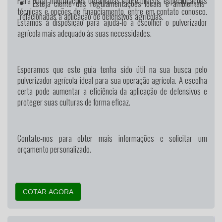
Para obter informações detalhadas sobre preços, especificações
Esteja ciente das regulamentações locais e ambientais
técnicas e opções de financiamento, entre em contato conosco.
relacionadas à aplicação de defensivos agrícolas.
Estamos à disposição para ajudá-lo a escolher o pulverizador
agrícola mais adequado às suas necessidades.
Esperamos que este guia tenha sido útil na sua busca pelo
pulverizador agrícola ideal para sua operação agrícola. A escolha
certa pode aumentar a eficiência da aplicação de defensivos e
proteger suas culturas de forma eficaz.
Contate-nos para obter mais informações e solicitar um
orçamento personalizado.
COTAR AGORA