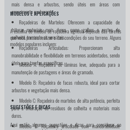
mais densa e arbustos, sendo úteis em áreas com
crescimento exuberante.
MODELOS E APLICAÇÕES
Roçadeiras de Martelos:
Oferecem a capacidade de
triturar materiais mais duros, como galhos e restos de
A escolha do modelo de roçadeira agrícola depende das tarefas
colheita, tornando-as versáteis.
que você precisa realizar e das condições do seu terreno. Alguns
modelos populares incluem:
Roçadeiras Articuladas:
Proporcionam alta
manobrabilidade e flexibilidade em terrenos acidentados, sendo
úteis para tarefas específicas.
Modelo A:
Roçadeira de lâminas leve, adequada para a
manutenção de pastagens e áreas de gramado.
Modelo B:
Roçadeira de facas robusta, ideal para cortar
arbustos e vegetação mais densa.
Modelo C:
Roçadeira de martelos de alta potência, perfeita
SUGESTÕES E DICAS
para a trituração de resíduos de colheita e materiais mais
duros.
Aqui estão algumas sugestões e dicas para considerar ao
Modelo D:
Roçadeira articulada com manobrabilidade