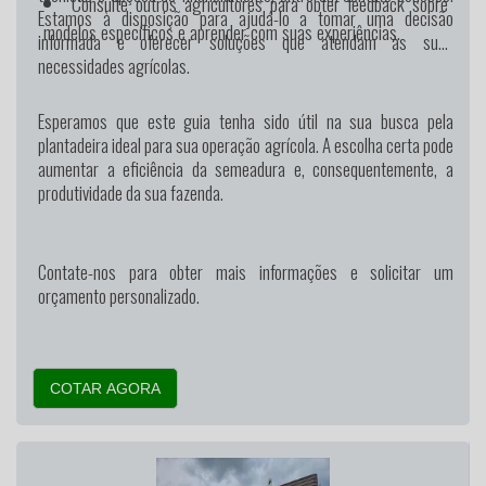
Consulte outros agricultores para obter feedback sobre
Estamos à disposição para ajudá-lo a tomar uma decisão
modelos específicos e aprender com suas experiências.
informada e oferecer soluções que atendam às suas
necessidades agrícolas.
Esperamos que este guia tenha sido útil na sua busca pela
plantadeira ideal para sua operação agrícola. A escolha certa pode
aumentar a eficiência da semeadura e, consequentemente, a
produtividade da sua fazenda.
Contate-nos para obter mais informações e solicitar um
orçamento personalizado.
COTAR AGORA