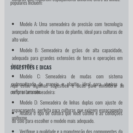
populares incluem:
Modelo A:
Uma semeadeira de precisão com tecnologia
avançada de controle de taxa de plantio, ideal para culturas de
alto valor.
Modelo B:
Semeadeira de grãos de alta capacidade,
adequada para grandes extensões de terra e operações em
larga escala.
SUGESTÕES E DICAS
Modelo C:
Semeadeira de mudas com sistema
automatizado de manejo e plantio, ideal para viveiros e
Aqui estão algumas sugestões e dicas para considerar ao
reflorestamento.
comprar uma semeadeira:
Modelo D:
Semeadeira de linhas duplas com ajuste de
espaçamento, perfeita para culturas que exigem espaçamento
Analise o tipo de cultura que você cultiva e as condições
uniforme.
do solo para escolher o modelo mais adequado.
Verifique a qualidade e a manutenção dos componentes da