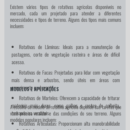
Existem vários tipos de rotativas agrícolas disponíveis no
mercado, cada um projetado para atender a diferentes
necessidades e tipos de terreno. Alguns dos tipos mais comuns
incluem:
Rotativas de Lâminas:
Ideais para a manutenção de
pastagens, corte de vegetação rasteira e áreas de difícil
acesso.
Rotativas de Facas:
Projetadas para lidar com vegetação
mais densa e arbustos, sendo úteis em áreas com
crescimento exuberante.
MODELOS E APLICAÇÕES
Rotativas de Martelos:
Oferecem a capacidade de triturar
materiais mais duros, como galhos e restos de colheita,
A escolha do modelo de rotativa agrícola depende das tarefas que
tornando-as versáteis.
você precisa realizar e das condições do seu terreno. Alguns
modelos populares incluem:
Rotativas Articuladas:
Proporcionam alta manobrabilidade