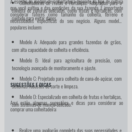
A escolha do modelo de colheitadeira depende do tipo de cultura
Colheitadeiras de Frutas e Hortaliças: Adaptadas para a
que você cultiva e das condições da sua fazenda. É importante
colheita de culturas delicadas, como frutas e hortaliças, com
considerar fatores como tamanho da colheita, terreno e
cuidado para evitar danos.
necessidades específicas do seu negócio. Alguns modelos
populares incluem:
Modelo A
: Adequado para grandes fazendas de grãos,
com alta capacidade de colheita e eficiência.
Modelo B
: Ideal para agricultura de precisão, com
tecnologia avançada de monitoramento e ajuste.
Modelo C
: Projetado para colheita de cana-de-açúcar, com
SUGESTÕES E DICAS
sistemas robustos de corte e limpeza.
Modelo D
: Especializado em colheita de frutas e hortaliças,
Aqui estão algumas sugestões e dicas para considerar ao
com sistemas de manejo delicado.
comprar uma colheitadeira:
Realize uma avaliação completa das suas necessidades e