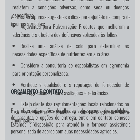
resistem a condições adversas, como seca ou doenças
específicas.
Aqui estão algumas sugestões e dicas para ajudá-lo na compra de
insumos agrícolas:
Adjuvantes para Pulverização:
Produtos que melhoram a
aderência e a eficácia dos defensivos aplicados às folhas.
Realize uma análise de solo para determinar as
necessidades específicas de nutrientes em sua área.
Considere a consultoria de especialistas em agronomia
para orientação personalizada.
Verifique a qualidade e a reputação do fornecedor de
ORÇAMENTO E CONTATO
insumos agrícolas. Procure avaliações e referências.
Esteja ciente das regulamentações locais relacionadas ao
Para obter informações detalhadas sobre preços, disponibilidade
uso de defensivos agrícolas e sementes geneticamente
de produtos e opções de entrega, entre em contato conosco.
modificadas.
Estamos à disposição para atendê-lo e fornecer assistência
personalizada de acordo com suas necessidades agrícolas.