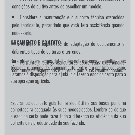
condições de cultivo antes de escolher um modelo.
Considere a manutenção e o suporte técnico oferecidos
pelo fabricante, garantindo que você terá assistência quando
necessário.
ORÇAMENTO E CONTATO
Verifique a capacidade de adaptação do equipamento a
diferentes tipos de culturas e terrenos.
Para obter informações detalhadas sobre preços, especificações
Pergunte a outros agricultores sobre suas experiências
técnicas e opções de financiamento, entre em contato conosco.
com modelos específicos e aprenda com suas recomendações.
Estamos à disposição para ajudá-lo a fazer a escolha certa para a
sua operação agrícola.
Esperamos que este guia tenha sido útil na sua busca por uma
colheitadeira adequada às suas necessidades. Lembre-se de que
a escolha certa pode fazer toda a diferença na eficiência da sua
colheita e na produtividade da sua fazenda.