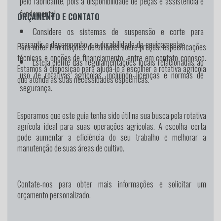
pelo fabricante, pois a disponibilidade de peças e assistência é
fundamental.
ORÇAMENTO E CONTATO
Considere os sistemas de suspensão e corte para
garantir o desempenho e a durabilidade do equipamento.
Para obter informações detalhadas sobre preços, especificações
técnicas e opções de financiamento, entre em contato conosco.
Esteja ciente das regulamentações locais relacionadas ao
Estamos à disposição para ajudá-lo a escolher a rotativa agrícola
uso de rotativas agrícolas, incluindo licenças e normas de
que atenda às suas necessidades específicas.
segurança.
Esperamos que este guia tenha sido útil na sua busca pela rotativa
agrícola ideal para suas operações agrícolas. A escolha certa
pode aumentar a eficiência do seu trabalho e melhorar a
manutenção de suas áreas de cultivo.
Contate-nos para obter mais informações e solicitar um
orçamento personalizado.