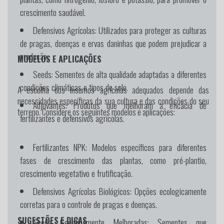
crescimento saudável.
Defensivos Agrícolas:
Utilizados para proteger as culturas
de pragas, doenças e ervas daninhas que podem prejudicar a
produção.
MODELOS E APLICAÇÕES
Seeds:
Sementes de alta qualidade adaptadas a diferentes
condições climáticas e tipos de solo.
A escolha dos insumos agrícolas adequados depende das
necessidades específicas da sua cultura e das condições do seu
Adjuvantes:
Produtos que melhoram a eficácia de
terreno. Considere os seguintes modelos e aplicações:
fertilizantes e defensivos agrícolas.
Fertilizantes NPK:
Modelos específicos para diferentes
fases de crescimento das plantas, como pré-plantio,
crescimento vegetativo e frutificação.
Defensivos Agrícolas Biológicos:
Opções ecologicamente
corretas para o controle de pragas e doenças.
SUGESTÕES E DICAS
Seeds Geneticamente Melhoradas:
Sementes que