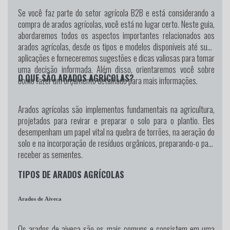
Se você faz parte do setor agrícola B2B e está considerando a
compra de arados agrícolas, você está no lugar certo. Neste guia,
abordaremos todos os aspectos importantes relacionados aos
arados agrícolas, desde os tipos e modelos disponíveis até suas
aplicações e forneceremos sugestões e dicas valiosas para tomar
uma decisão informada. Além disso, orientaremos você sobre
O QUE SÃO ARADOS AGRÍCOLAS?
como fazer um orçamento detalhado para mais informações.
Arados agrícolas são implementos fundamentais na agricultura,
projetados para revirar e preparar o solo para o plantio. Eles
desempenham um papel vital na quebra de torrões, na aeração do
solo e na incorporação de resíduos orgânicos, preparando-o para
receber as sementes.
TIPOS DE ARADOS AGRÍCOLAS
Arados de Aiveca
Os arados de aiveca são os mais comuns e consistem em uma