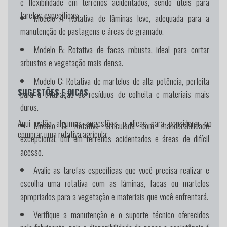
e flexibilidade em terrenos acidentados, sendo úteis para
tarefas específicas.
Modelo A:
Rotativa de lâminas leve, adequada para a
manutenção de pastagens e áreas de gramado.
Modelo B:
Rotativa de facas robusta, ideal para cortar
arbustos e vegetação mais densa.
Modelo C:
Rotativa de martelos de alta potência, perfeita
SUGESTÕES E DICAS
para a trituração de resíduos de colheita e materiais mais
duros.
Aqui estão algumas sugestões e dicas para considerar ao
Modelo D:
Rotativa articulada com manobrabilidade
comprar uma rotativa agrícola:
excepcional, útil em terrenos acidentados e áreas de difícil
acesso.
Avalie as tarefas específicas que você precisa realizar e
escolha uma rotativa com as lâminas, facas ou martelos
apropriados para a vegetação e materiais que você enfrentará.
Verifique a manutenção e o suporte técnico oferecidos